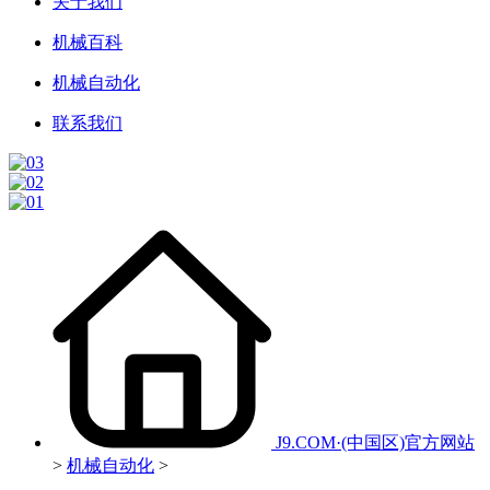
关于我们
机械百科
机械自动化
联系我们
J9.COM·(中国区)官方网站
>
机械自动化
>