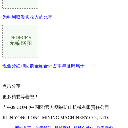
为毛利取发卖收入的比率
现金分红和回购金额合计占本年度归属于
点击分享
更多精彩等着您！
吉林J9.COM·(中国区)官方网站矿山机械有限责任公司
JILIN YONGLONG MINING MACHINERY CO., LTD.