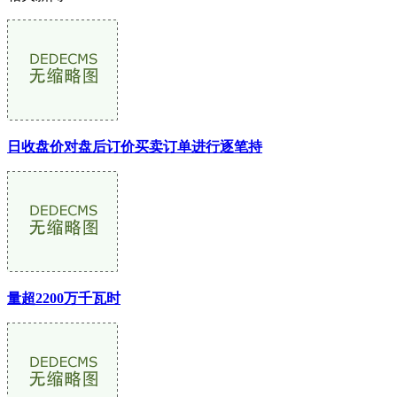
日收盘价对盘后订价买卖订单进行逐笔持
量超2200万千瓦时