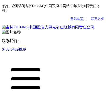
您好！欢迎访问吉林J9.COM·(中国区)官方网站矿山机械有限责任公
司！
网站首页
|
联系方式
联系我们：
0432-64824939