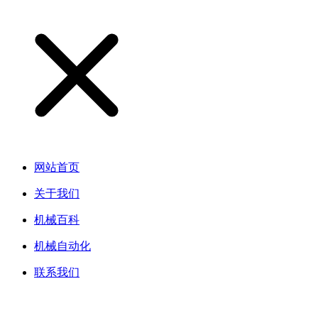
网站首页
关于我们
机械百科
机械自动化
联系我们