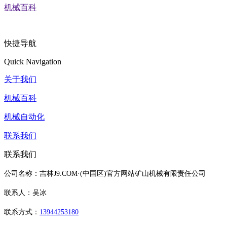
机械百科
快捷导航
Quick Navigation
关于我们
机械百科
机械自动化
联系我们
联系我们
公司名称：吉林J9.COM·(中国区)官方网站矿山机械有限责任公司
联系人：吴冰
联系方式：
13944253180