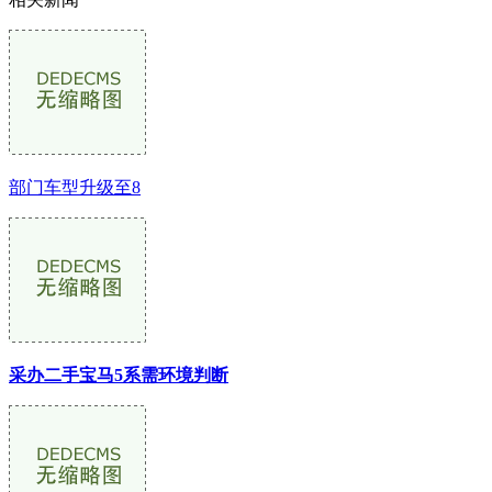
部门车型升级至8
采办二手宝马5系需环境判断