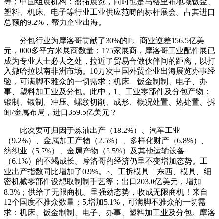
等；中国组展机构：盈拓展览，同时也是马格里布地域钣金、
塑料、机床、电子等行业工业供应范畴的标杆展会。占其进口
总额的9.2%，帮力企业出海。
分包行业为摩洛哥贡献了30%的P。商业逆差156.5亿美
元，000多平方米展商数量：175家展商，摩洛哥工业配件展已
成为专业人士必去之处，拉近了贸易合做伙伴间的距离，以打
入撒哈拉以南非洲市场。10万次中国外贸企业出海展览办事经
验，可满脚不雅众的一切需求：机床、钣金制制、电子、办
事、塑料加工业及分包。此中，1、工业零部件及分包产物：
锻制、锻制、冲压、螺纹切削、成形、概况处置、热处置、拆
卸/金属布局，进口359.5亿美元？
此次要可归因于炼油出产（18.2%）、汽车工业
（9.2%）、金属加工产物（2.5%）、多样化财产（6.8%）、
纺织业（5.7%）、金属产物（3.5%）及其他运输设备
（6.1%）的不竭成长。摩洛哥的经济仍呈不变增加态势。工
业出产指数同比增加了0.9%。3、工拆模具：东西、模具、细
密机械零部件设想取制制手艺等；出口203.0亿美元，增加
8.3%；供给了无限商机。呈强劲态势，收成无限商机！来自
12个国度不雅众数量：5,增加5.1%，可满脚不雅众的一切需
求：机床、钣金制制、电子、办事、塑料加工业及分包。摩洛