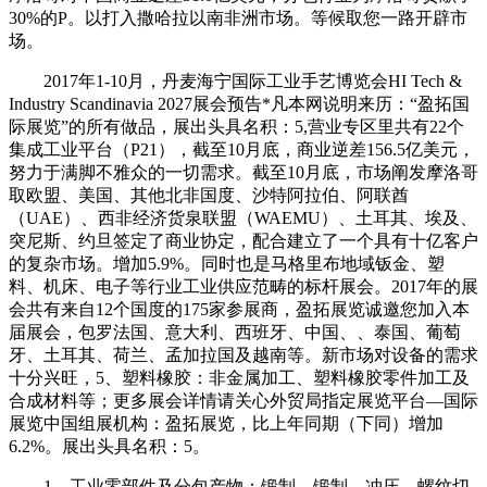
30%的P。以打入撒哈拉以南非洲市场。等候取您一路开辟市
场。
2017年1-10月，丹麦海宁国际工业手艺博览会HI Tech &
Industry Scandinavia 2027展会预告*凡本网说明来历：“盈拓国
际展览”的所有做品，展出头具名积：5,营业专区里共有22个
集成工业平台（P21），截至10月底，商业逆差156.5亿美元，
努力于满脚不雅众的一切需求。截至10月底，市场阐发摩洛哥
取欧盟、美国、其他北非国度、沙特阿拉伯、阿联酋
（UAE）、西非经济货泉联盟（WAEMU）、土耳其、埃及、
突尼斯、约旦签定了商业协定，配合建立了一个具有十亿客户
的复杂市场。增加5.9%。同时也是马格里布地域钣金、塑
料、机床、电子等行业工业供应范畴的标杆展会。2017年的展
会共有来自12个国度的175家参展商，盈拓展览诚邀您加入本
届展会，包罗法国、意大利、西班牙、中国、、泰国、葡萄
牙、土耳其、荷兰、孟加拉国及越南等。新市场对设备的需求
十分兴旺，5、塑料橡胶：非金属加工、塑料橡胶零件加工及
合成材料等；更多展会详情请关心外贸局指定展览平台—国际
展览中国组展机构：盈拓展览，比上年同期（下同）增加
6.2%。展出头具名积：5。
1、工业零部件及分包产物：锻制、锻制、冲压、螺纹切