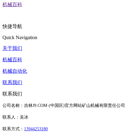
机械百科
快捷导航
Quick Navigation
关于我们
机械百科
机械自动化
联系我们
联系我们
公司名称：吉林J9.COM·(中国区)官方网站矿山机械有限责任公司
联系人：吴冰
联系方式：
13944253180