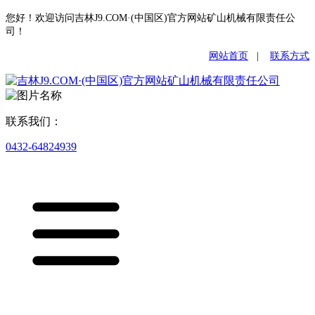
您好！欢迎访问吉林J9.COM·(中国区)官方网站矿山机械有限责任公
司！
网站首页
|
联系方式
联系我们：
0432-64824939