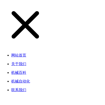
网站首页
关于我们
机械百科
机械自动化
联系我们