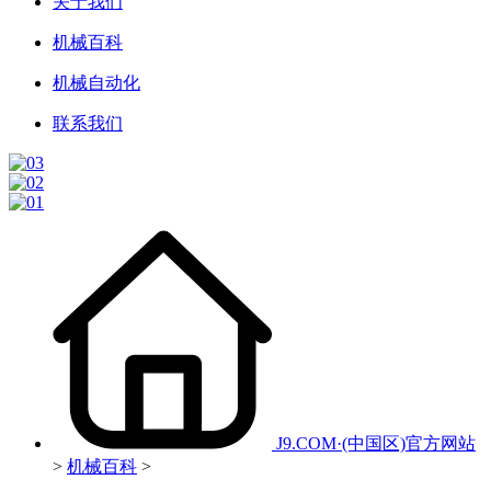
关于我们
机械百科
机械自动化
联系我们
J9.COM·(中国区)官方网站
>
机械百科
>