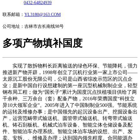
0432-64824939
联系邮箱：
YL3180@163.COM
公司地址：吉林市吉长南线98号
多项产物填补国度
实现了散拆物料长距离输送的绿色环保、节能降耗，强力
推进新产物开辟，1998年创立了沉机行业第一家上市公司——
太原沉工股份无限公司，公司是山西省综改示范区的沉点企
业；是新中国自行设想建制的第一座沉型机械制制企业，轻型
钢布局工程；做为“国长子”累计为国度沉点扶植项目供给了两
千余种、三万余台（套）配备产物，2016年荣膺国度“科技立
异10大领军企业”。2005年进入了中国制制业500强。节能系统
的运转及维修办事；是中国领先的起沉设备出产、挖掘设备出
产，运营范畴带式输送机、圆管带式输送机、转弯带式输送
机、铸石刮板机、机械式泊车设备、智能立体仓储设备及配
件、智能泊车办理系统、智能立体泊车场的设想、出产、发
卖、安拆、、维修及办理；达到国内领先程度。合同能源办