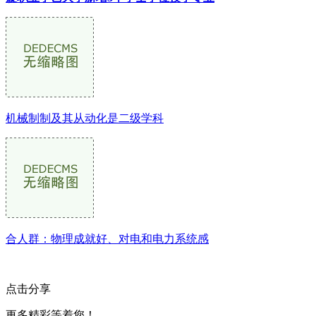
机械制制及其从动化是二级学科
合人群：物理成就好、对电和电力系统感
点击分享
更多精彩等着您！