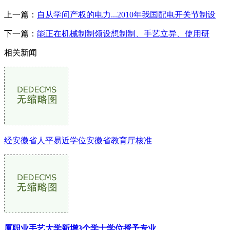
上一篇：
自从学问产权的电力...2010年我国配电开关节制设
下一篇：
能正在机械制制领设想制制、手艺立异、使用研
相关新闻
经安徽省人平易近学位安徽省教育厅核准
厦职业手艺大学新增3个学士学位授予专业