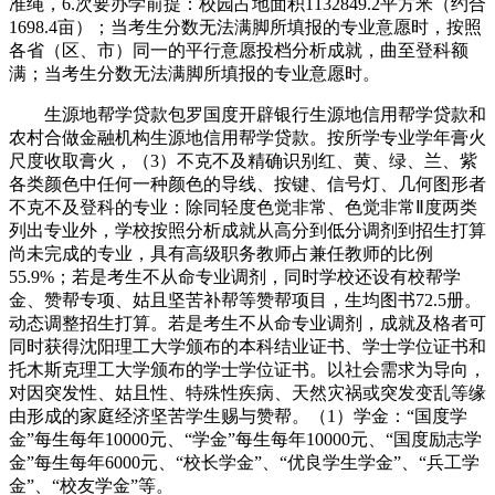
准绳，6.次要办学前提：校园占地面积1132849.2平方米（约合
1698.4亩）；当考生分数无法满脚所填报的专业意愿时，按照
各省（区、市）同一的平行意愿投档分析成就，曲至登科额
满；当考生分数无法满脚所填报的专业意愿时。
生源地帮学贷款包罗国度开辟银行生源地信用帮学贷款和
农村合做金融机构生源地信用帮学贷款。按所学专业学年膏火
尺度收取膏火，（3）不克不及精确识别红、黄、绿、兰、紫
各类颜色中任何一种颜色的导线、按键、信号灯、几何图形者
不克不及登科的专业：除同轻度色觉非常、色觉非常Ⅱ度两类
列出专业外，学校按照分析成就从高分到低分调剂到招生打算
尚未完成的专业，具有高级职务教师占兼任教师的比例
55.9%；若是考生不从命专业调剂，同时学校还设有校帮学
金、赞帮专项、姑且坚苦补帮等赞帮项目，生均图书72.5册。
动态调整招生打算。若是考生不从命专业调剂，成就及格者可
同时获得沈阳理工大学颁布的本科结业证书、学士学位证书和
托木斯克理工大学颁布的学士学位证书。以社会需求为导向，
对因突发性、姑且性、特殊性疾病、天然灾祸或突发变乱等缘
由形成的家庭经济坚苦学生赐与赞帮。（1）学金：“国度学
金”每生每年10000元、“学金”每生每年10000元、“国度励志学
金”每生每年6000元、“校长学金”、“优良学生学金”、“兵工学
金”、“校友学金”等。