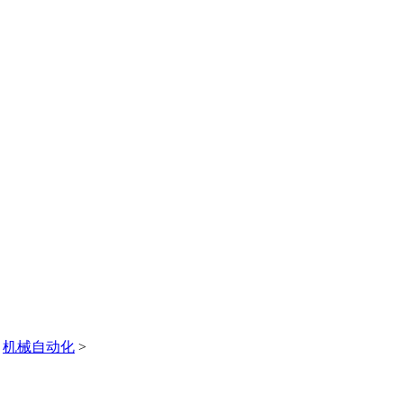
>
机械自动化
>