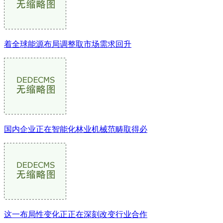
着全球能源布局调整取市场需求回升
国内企业正在智能化林业机械范畴取得必
这一布局性变化正正在深刻改变行业合作