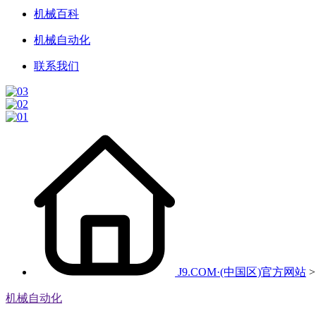
机械百科
机械自动化
联系我们
J9.COM·(中国区)官方网站
机械自动化