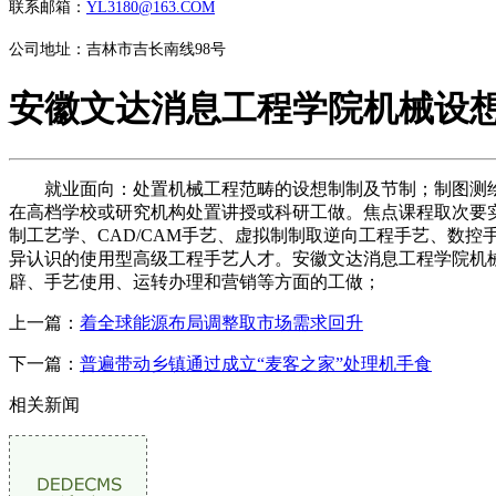
联系邮箱：
YL3180@163.COM
公司地址：吉林市吉长南线98号
安徽文达消息工程学院机械设
就业面向：处置机械工程范畴的设想制制及节制；制图测绘
在高档学校或研究机构处置讲授或科研工做。焦点课程取次要
制工艺学、CAD/CAM手艺、虚拟制制取逆向工程手艺、数
异认识的使用型高级工程手艺人才。安徽文达消息工程学院机
辟、手艺使用、运转办理和营销等方面的工做；
上一篇：
着全球能源布局调整取市场需求回升
下一篇：
普遍带动乡镇通过成立“麦客之家”处理机手食
相关新闻