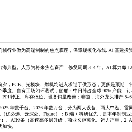
业做为高端制制的焦点底座，保障规模化布线. AI 基建投资：
。人形为将来焦点资产，修复周期 3–4 年。AI 算力每 12
PCB、光模块、燃机均进入求过于供形态，更多是预期；制制业出
个季度。自有工场闭环测试，船舶：中日韩占全球 90% 产能，订
I 转正、库存低位、设备销量改善；赛道，海外龙头排产 5–6
5 年数千台、2026 年数万台，分为两大设备、两大中逛。雷同
必选、云深处、Figure）：B 端 + 科研优先，是本年制制业为
发）、AI设备（高速高多层升级，商业长距离化、运力严重，2. A
代加快。