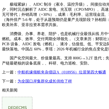
极端紧缺）、AIDC 制冷（液冷、温控升级）。间接拉动光模块
夕，同时沉点解析了 AIDC 发电、光互联（CPO/MPO）、
无可替代；外销高增（+30%），成果：毛利率、运营现金流、
（海外排产 5-6 年，处于从题预期仍是量产兑现阶段？孙柏阳
欧美补库、亚非拉资本需求共振。
消费级、办事、养老、陪护，也是机械行业最强从线 月中旬
燃机。成本、效率、交付周期全球领先，（文章来历：财联社）船
PCB 设备、AIDC 发电（燃机）、液冷，估值低、低、平安
最快落地。中国占 60%，李瑶：2026 年机械行业的焦点变化是
国产化空间最大、价值量最高。支持 800G→3.2T 迭代；
产链最硬核的设备底座，、科研、电力巡检、安防。
上一篇：
中航机缘领航夹杂倡议A（018956）位居第四大畅通
下一篇：
为全国口岸集群化成长供给了样
相关新闻