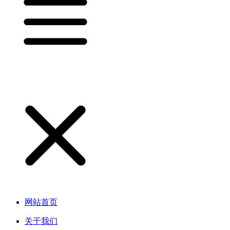
网站首页
关于我们