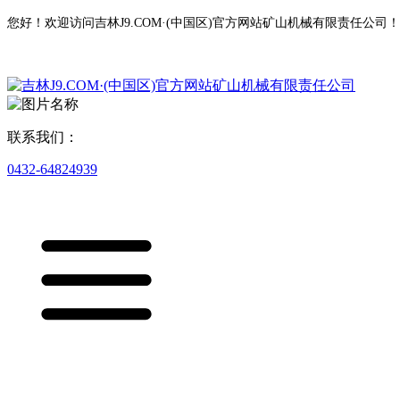
您好！欢迎访问吉林J9.COM·(中国区)官方网站矿山机械有限责任公司！
联系我们：
0432-64824939