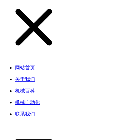
网站首页
关于我们
机械百科
机械自动化
联系我们