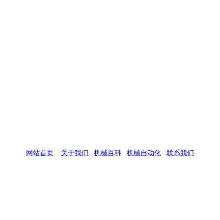
网站首页
|
关于我们
|
机械百科
|
机械自动化
|
联系我们