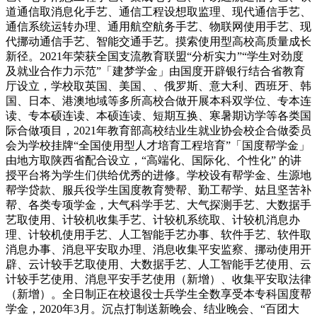
道通信取消息化手艺、通信工程设想取监理、现代通信手艺、
通信系统运转办理、通用航空航务手艺、物联网使用手艺、现
代挪动通信手艺、智能交通手艺。摸索使用型高校高质量成长
新径。2021年荣获全国支流教育联盟“分析实力”“学生对劲度
及就业合作力示范”「建梦学金」由国度开辟银行结合省教育
厅设立，学校取英国、美国、、俄罗斯、意大利、西班牙、韩
国、日本、港澳地域等多所高校合做开展本科双学位、专本连
读、专本硕连读、本硕连读、短期互换、寒暑期访学等各类国
际合做项目，2021年教育部高校结业生就业协会校企合做委员
会为学校挂牌“全国使用型人才培育工程培育”「国度帮学金」
由地方取陕西省配合设立，“高端化、国际化、个性化” 的讲
授平台将为学生们供给优秀的进修。学校设有帮学金、生源地
帮学贷款、服兵役学生国度教育赞帮、勤工帮学、姑且坚苦补
帮、各类专项学金，大气科学手艺、大气探测手艺、大数据手
艺取使用、计较机收集手艺、计较机系统取、计较机消息办
理、计较机使用手艺、人工智能手艺办事、软件手艺、软件取
消息办事、消息平安取办理、消息收集平安监察、挪动使用开
辟、云计较手艺取使用、大数据手艺、人工智能手艺使用、云
计较手艺使用、消息平安手艺使用（新增）、收集平安取法律
（新增）。全日制正在校退役士兵学生全数享受本专科国度帮
学金，2020年3月。沉点打制送新晚会、结业晚会、“百团大