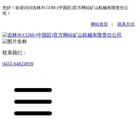
您好！欢迎访问吉林J9.COM·(中国区)官方网站矿山机械有限责任公
司！
网站首页
|
联系方式
联系我们：
0432-64824939