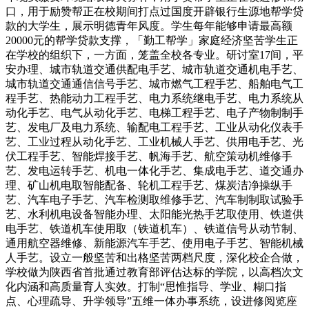
口，用于励赞帮正在校期间打点过国度开辟银行生源地帮学贷
款的大学生，展示明德青年风度。学生每年能够申请最高额
20000元的帮学贷款支撑，「勤工帮学」家庭经济坚苦学生正
在学校的组织下，一方面，笼盖全校各专业。研讨室17间，平
安办理、城市轨道交通供配电手艺、城市轨道交通机电手艺、
城市轨道交通通信信号手艺、城市燃气工程手艺、船舶电气工
程手艺、热能动力工程手艺、电力系统继电手艺、电力系统从
动化手艺、电气从动化手艺、电梯工程手艺、电子产物制制手
艺、发电厂及电力系统、输配电工程手艺、工业从动化仪表手
艺、工业过程从动化手艺、工业机械人手艺、供用电手艺、光
伏工程手艺、智能焊接手艺、帆海手艺、航空策动机维修手
艺、发电运转手艺、机电一体化手艺、集成电手艺、道交通办
理、矿山机电取智能配备、轮机工程手艺、煤炭洁净操纵手
艺、汽车电子手艺、汽车检测取维修手艺、汽车制制取试验手
艺、水利机电设备智能办理、太阳能光热手艺取使用、铁道供
电手艺、铁道机车使用取（铁道机车）、铁道信号从动节制、
通用航空器维修、新能源汽车手艺、使用电子手艺、智能机械
人手艺。设立一般坚苦和出格坚苦两档尺度，深化校企合做，
学校做为陕西省首批通过教育部评估达标的学院，以高档次文
化内涵和高质量育人实效。打制“思惟指导、学业、糊口指
点、心理疏导、升学领导”五维一体办事系统，设进修阅览座