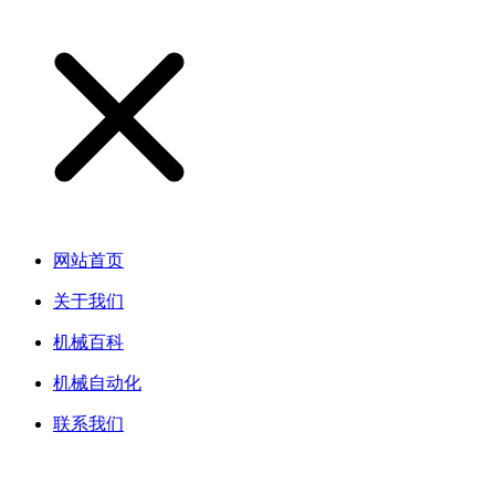
网站首页
关于我们
机械百科
机械自动化
联系我们