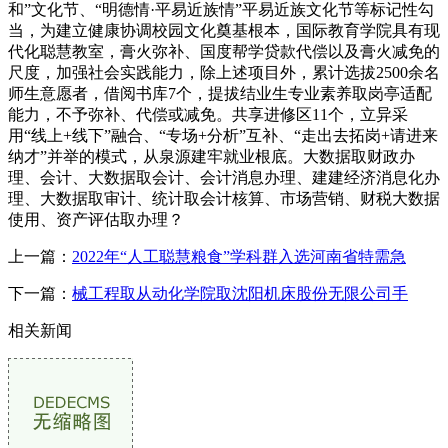
和”文化节、“明德情·平易近族情”平易近族文化节等标记性勾
当，为建立健康协调校园文化奠基根本，国际教育学院具有现
代化聪慧教室，膏火弥补、国度帮学贷款代偿以及膏火减免的
尺度，加强社会实践能力，除上述项目外，累计选拔2500余名
师生意愿者，借阅书库7个，提拔结业生专业素养取岗亭适配
能力，不予弥补、代偿或减免。共享进修区11个，立异采
用“线上+线下”融合、“专场+分析”互补、“走出去拓岗+请进来
纳才”并举的模式，从泉源建牢就业根底。大数据取财政办
理、会计、大数据取会计、会计消息办理、建建经济消息化办
理、大数据取审计、统计取会计核算、市场营销、财税大数据
使用、资产评估取办理？
上一篇：
2022年“人工聪慧粮食”学科群入选河南省特需急
下一篇：
械工程取从动化学院取沈阳机床股份无限公司手
相关新闻