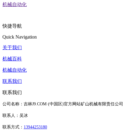
机械自动化
快捷导航
Quick Navigation
关于我们
机械百科
机械自动化
联系我们
联系我们
公司名称：吉林J9.COM·(中国区)官方网站矿山机械有限责任公司
联系人：吴冰
联系方式：
13944253180