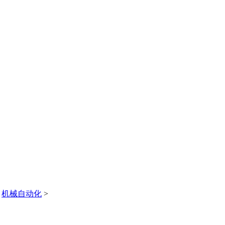
>
机械自动化
>