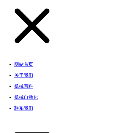
网站首页
关于我们
机械百科
机械自动化
联系我们