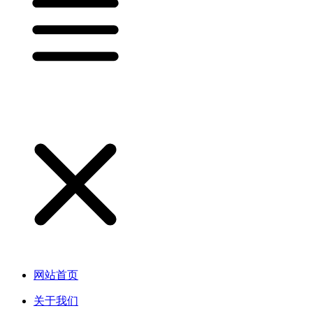
网站首页
关于我们