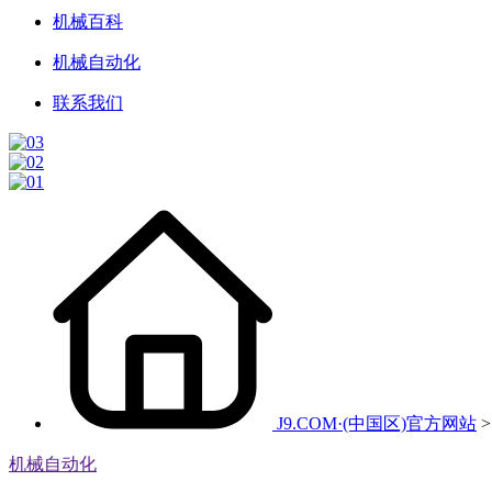
机械百科
机械自动化
联系我们
J9.COM·(中国区)官方网站
机械自动化