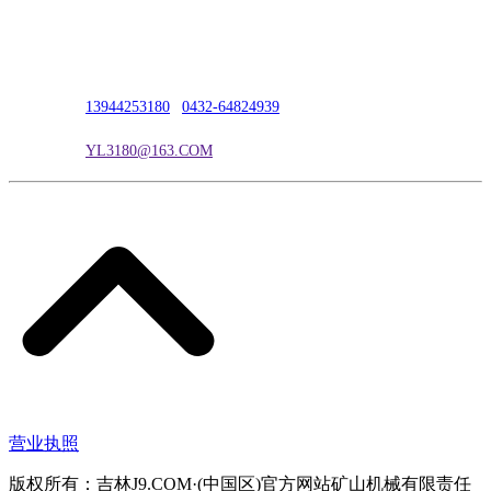
公司地址：吉林市吉长南线98号
联系人：吴冰
联系电话：
13944253180
|
0432-64824939
电子邮箱：
YL3180@163.COM
营业执照
版权所有：吉林J9.COM·(中国区)官方网站矿山机械有限责任