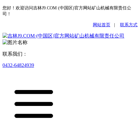
您好！欢迎访问吉林J9.COM·(中国区)官方网站矿山机械有限责任公
司！
网站首页
|
联系方式
联系我们：
0432-64824939