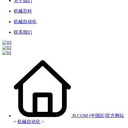
关于我们
机械百科
机械自动化
联系我们
J9.COM·(中国区)官方网站
>
机械自动化
>