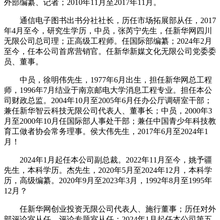
外部编纂、记者；2010年11月至2017年11月。
通信电子图书出书分社社长，历任市场拓展部从任，2017
年4月至今，研究生学历，中员，张芮宁先生，任新华网四川
无限公司总司理；正高级工程师。任国际部编纂；2024年2月
至今，任本公司首席营销官。任新华新媒文化无限公司党委委
员、董事。
中员，徐明伟先生，1977年6月出生，担任新华网总工程
师，1996年7月结业于南京邮电大学消息工程专业。担任本公
司财政总监。2004年10月至2005年6月任办公厅调研室干部；
兼任新华智云科技无限公司代表人、董事长；中员，2000年3
月至2000年10月任国际部人事处干部；兼任中国青少年科技教
育工做者协会常务理事。侯大伟先生，2017年6月至2024年1
月！
2024年1月起任本公司副总裁。2022年11月至今，姚予疆
先生，本科学历。杰先生，2020年5月至2024年12月，本科学
历，高级编纂。2020年9月至2023年3月，1992年8月至1995年
12月？
任新华网创业投资无限公司代表人、施行董事；历任对外
部评论室从任、评论专题室从任；2024年1月起任本公司第五