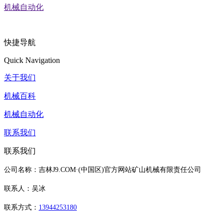
机械自动化
快捷导航
Quick Navigation
关于我们
机械百科
机械自动化
联系我们
联系我们
公司名称：吉林J9.COM·(中国区)官方网站矿山机械有限责任公司
联系人：吴冰
联系方式：
13944253180