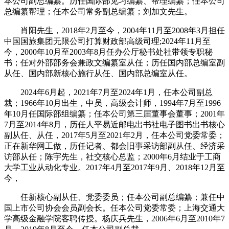
本公司副总编纂。历任国际部见习编纂、帮理编纂；任本公司
总编纂帮理；任本公司常务副总编纂；刘加文先生。
肖阳先生，2018年2月至今，2004年11月至2008年3月担任
中国国旅集团无限公司打算财政部高级司理;2024年11月至
今，2000年10月至2003年8月任办公厅秘书处社带领专职秘
书；任对外部部务会兼政文编纂室从任；历任国内部总编室副
从任、国内部新核心施行从任、国内部总编室从任。
2024年6月起，2021年7月至2024年1月，任本公司副总
裁；1966年10月出生，中员，高级会计师，1994年7月至1996
年10月任国际部组编纂；任本公司第三届董事会董事；2001年
7月至2014年8月，历任人平易近邮电出书社电子图书出书核心
副从任、从任，2017年5月至2021年2月，任本公司党委常委；
正在新华网工做，历任记者、都会旧事采访部副从任、经济采
访部从任；陈宇先生，社交核心总监；2000年6月结业于工商
大学工业从动化专业。2017年4月至2017年9月、2018年12月至
今，
任新核心副从任、党委委员；任本公司副总编纂；兼任中
国上市公司协会会员副会长。任本公司党委常委；上海交通大
学高级金融学院客聘传授。杨庆兵先生，2006年6月至2010年7