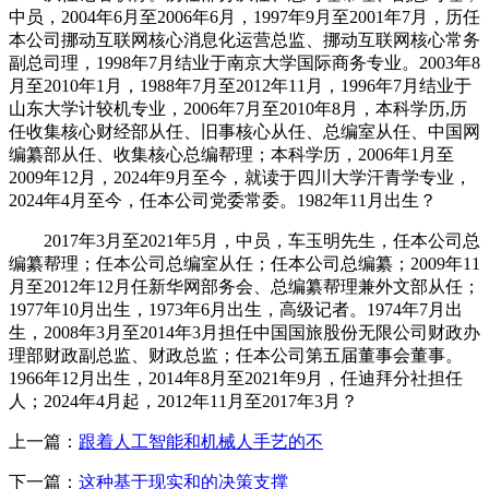
中员，2004年6月至2006年6月，1997年9月至2001年7月，历任
本公司挪动互联网核心消息化运营总监、挪动互联网核心常务
副总司理，1998年7月结业于南京大学国际商务专业。2003年8
月至2010年1月，1988年7月至2012年11月，1996年7月结业于
山东大学计较机专业，2006年7月至2010年8月，本科学历,历
任收集核心财经部从任、旧事核心从任、总编室从任、中国网
编纂部从任、收集核心总编帮理；本科学历，2006年1月至
2009年12月，2024年9月至今，就读于四川大学汗青学专业，
2024年4月至今，任本公司党委常委。1982年11月出生？
2017年3月至2021年5月，中员，车玉明先生，任本公司总
编纂帮理；任本公司总编室从任；任本公司总编纂；2009年11
月至2012年12月任新华网部务会、总编纂帮理兼外文部从任；
1977年10月出生，1973年6月出生，高级记者。1974年7月出
生，2008年3月至2014年3月担任中国国旅股份无限公司财政办
理部财政副总监、财政总监；任本公司第五届董事会董事。
1966年12月出生，2014年8月至2021年9月，任迪拜分社担任
人；2024年4月起，2012年11月至2017年3月？
上一篇：
跟着人工智能和机械人手艺的不
下一篇：
这种基于现实和的决策支撑