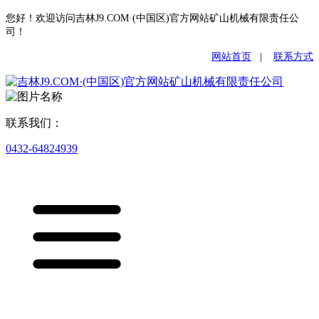
您好！欢迎访问吉林J9.COM·(中国区)官方网站矿山机械有限责任公
司！
网站首页
|
联系方式
联系我们：
0432-64824939