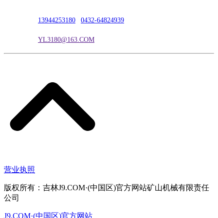
联系人：吴冰
联系电话：
13944253180
|
0432-64824939
电子邮箱：
YL3180@163.COM
营业执照
版权所有：吉林J9.COM·(中国区)官方网站矿山机械有限责任
公司
J9.COM·(中国区)官方网站