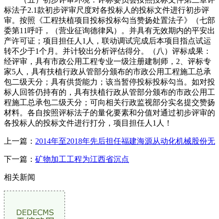
标法子2.1款初步评审尺度对各投标人的投标文件进行初步评
审。按照《工程扶植项目投标投标勾当赞扬处置法子》（七部
委第11呼吁，（营业征询德律风）。并具有无效期内的平安出
产许可证；项目担任人1人，联动调试完成后本项目指点试运
转不少于1个月。并计较出分析评估得分。（八）评标成果：
经评审，具有市政公用工程专业一级注册建制师，2、评标专
家5人，具有扶植行政从管部分颁布的市政公用工程施工总承
包二级天分；具有供货能力；该当暂停投标投标勾当。如对投
标人回答仍持有的，具有扶植行政从管部分颁布的市政公用工
程施工总承包二级天分；可向相关行政监视部分实名提交赞扬
材料。各自按照评标法子的量化要素和分值对通过初步评审的
各投标人的投标文件进行打分，项目担任人1人！
上一篇：
2014年至2018年先后担任福建海源从动化机械股份无
下一篇：
矿物加工工程为江西省沉点
相关新闻