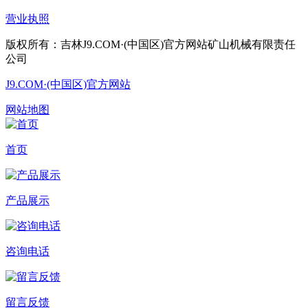
营业执照
版权所有：吉林J9.COM·(中国区)官方网站矿山机械有限责任
公司
J9.COM·(中国区)官方网站
网站地图
首页
产品展示
咨询电话
留言反馈