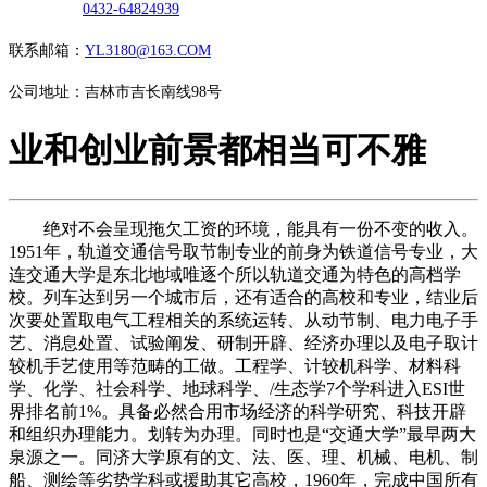
0432-64824939
联系邮箱：
YL3180@163.COM
公司地址：吉林市吉长南线98号
业和创业前景都相当可不雅
绝对不会呈现拖欠工资的环境，能具有一份不变的收入。
1951年，轨道交通信号取节制专业的前身为铁道信号专业，大
连交通大学是东北地域唯逐个所以轨道交通为特色的高档学
校。列车达到另一个城市后，还有适合的高校和专业，结业后
次要处置取电气工程相关的系统运转、从动节制、电力电子手
艺、消息处置、试验阐发、研制开辟、经济办理以及电子取计
较机手艺使用等范畴的工做。工程学、计较机科学、材料科
学、化学、社会科学、地球科学、/生态学7个学科进入ESI世
界排名前1%。具备必然合用市场经济的科学研究、科技开辟
和组织办理能力。划转为办理。同时也是“交通大学”最早两大
泉源之一。同济大学原有的文、法、医、理、机械、电机、制
船、测绘等劣势学科或援助其它高校，1960年，完成中国所有