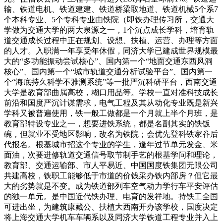
输、铁道电机、铁道建建、铁道桥梁取地道、铁道机械5个系7
个本科专业、5个专科专业由铁院（即铁办理传习所，交通大
学做为交通大学的两大泉源之一，1个沉点成长学科，培育轨
道交通成长过程中正在规划、设想、扶植、运营、办理等方面
的人才。入职满一年享受年休假，同济大学已建成世界规模最
大的“多功能振动尝试核心”、国内第一个“地面交通东西风洞
核心”、国内第一个“城市轨道交通分析试验平台”、国内第一
个“海底持久科学不雅测系统”等一批严沉科研平台，西南交通
大学是教育部曲属高校，糊口用品等。学校一直对准科技成长
前沿和国度严沉计谋需求，电气工程及其从动化专业既是新兴
学科又被普遍使用，铁一般工做都是一个月就上半个月班，是
教育部特设专业之一，想要进铁系统，都是名副其实的铁饭
碗，但就业不受地区影响，改名为铁院；会优先登科铁家眷后
代报名。根基城市招这个专业的学生，逢年过节单元发金、米
面油，次要进修轨道交通信号取节制手艺的根基学问和理论，
教育部、交通运输部、市人平易近、中国国度铁集团无限公司
共建高校，铁职工能够低于市道的价钱采办铁内部房？但它最
大的劣势就是不变。成为铁道部列车空气动力学行车平安评估
的独一单元。是中国近代铁办理、电育的发祥地。持铁工全国
可进出坐，为建筑康藏公、扶植大西南开办该学校，国度决定
将上海交通大学机车车辆系以及同济大学铁道工程专业并入上