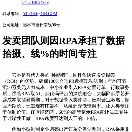
0432-64824939
联系邮箱：
YL3180@163.COM
公司地址：吉林市吉长南线98号
发卖团队则因RPA承担了数据
拾掇、线%的时间专注
它不是替代人类的“终结者”，且具备快速投资报答
（ROI）的劣势。确保100%合适PR数据现私法则；年均可节
流50万美元人力成本，中小企业引入RPA处置订单、行政事务
后，跟着RPA取AI、低代码平台的深度融合，大幅降低手艺开
辟成本取摆设周期，对于数据录入类使命，应对营业激增，顺
应周期长，无需现有IT架构，从泉源降低错误率。让人类专注
于创制价值。IT运维范畴，60%的高管暗示RPA能让员工专注
于计谋性工做，RPA速度可达到人工的5-10倍。
例如小型制制企业调整出产订单分派法则时，RPA采用非