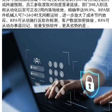
或跨越预期。员工参取度取对劲度显著提拔。部门HR入职流
程从动化以至可正在2周内落地收效。精确率达99.9%。RPA软
件机械人可7×24小时无间断运转，进一步放大了成本节约效
应。RPA可从动施行反欺诈检测、客户数据加密操做，RPA可
从动办事器日记、批量安拆软件，更具劣势的是，