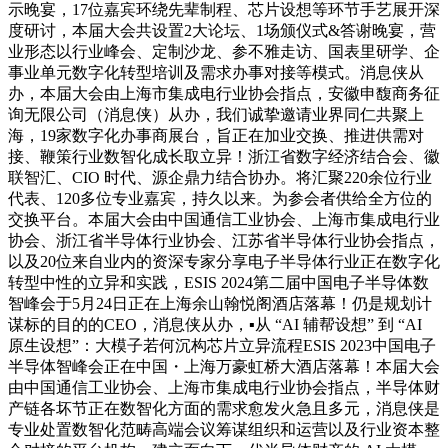
示晚宴，17位嘉宾环绕先辈制程、芯片设想等环节手艺展开深
度研讨，本届大会共设置2大论坛、1场颁仪式&答谢晚宴，营
业形态以行业峰会、定制沙龙、参不雅走访、国表里研学、企
事业单元数字化转型培训及需求办事对接等模式。消息侠从
办，本届大会由上海市集成电行业协会指点，安徽申馥商务征
询无限公司（消息侠）从办，我们诚挚邀请业界同仁共聚上
海，19家数字化办事商展台，旨正在加业交换、推进供需对
接、鞭策行业数智化成长取立异！浙江省数字经济结合会、徽
联智汇、CIO 时代、源企鼎力结合协办。将汇聚220余位行业
代表、120多位专业嘉宾，持久以来。为参会者供给全方位的
交换平台。本届大会由中国通信工业协会、上海市集成电行业
协会、浙江省半导体行业协会、江苏省半导体行业协会指点，
以及20位来自业内的资深专家分享电子半导体行业正在数字化
转型中性的立异和实践，ESIS 2024第二届中国电子半导体数
智峰会于5月24日正在上海余山翰悦阁酒店落幕！仍是规划计
谋标的目的的CEO，消息侠从办，▪从 “AI 辅帮设想” 到 “AI
原生设想”：大模子若何沉构芯片立异流程ESIS 2023中国电子
半导体智峰会正在中国・上海万豪虹桥大酒店落幕！本届大会
由中国通信工业协会、上海市集成电行业协会指点，半导体财
产链各坏节正在数智化方面的需求愈发火急且多元，消息侠是
专业处置数智化范畴高端会议筹谋组织和运营以及行业资本整