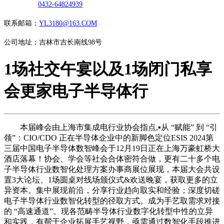
0432-64824939
联系邮箱：
YL3180@163.COM
公司地址：吉林市吉长南线98号
1场社交午宴以及1场闭门私享
会更家电子半导体行
本届峰会由上海市集成电行业协会指点,▪从 “赋能” 到 “引
领”：CIO/CDO 正在半导体企业中的新脚色定位ESIS 2024第
三届中国电子半导体数智峰会于12月19日正在上海万豪虹桥大
酒店落幕！协会、学会等社会合体密符合做，更有二十多个电
子半导体行业数智化处理方案办事商展位展现，本届大会共设
置3大论坛、1场圆桌对线场颁仪式&欢送晚宴，获取更多的立
异资本。集中展现前沿，分享行业趋向取实和经验；深度切磋
电子半导体行业数智化转型的径取方式。成为手艺取需求对接
的 “高速通道”。现各范畴半导体行业数字化转型中性的立异
和实践，有帮于企业拓展手艺视野，亟需通过数智化手段推进