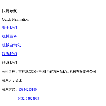
快捷导航
Quick Navigation
关于我们
机械百科
机械自动化
联系我们
联系我们
公司名称：吉林J9.COM·(中国区)官方网站矿山机械有限责任公司
联系人：吴冰
联系方式：
13944253180
0432-64824939