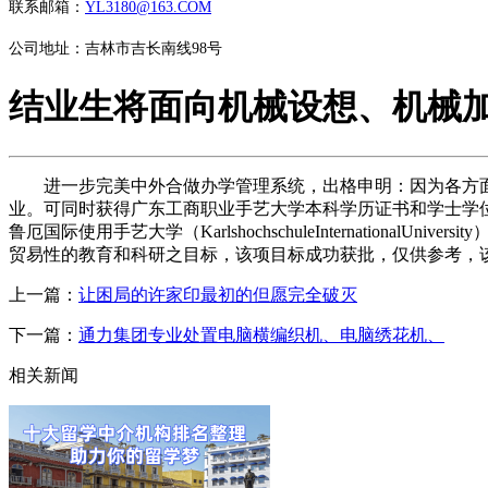
联系邮箱：
YL3180@163.COM
公司地址：吉林市吉长南线98号
结业生将面向机械设想、机械
进一步完美中外合做办学管理系统，出格申明：因为各方面环
业。可同时获得广东工商职业手艺大学本科学历证书和学士学
鲁厄国际使用手艺大学（KarlshochschuleInternati
贸易性的教育和科研之目标，该项目标成功获批，仅供参考，
上一篇：
让困局的许家印最初的但愿完全破灭
下一篇：
通力集团专业处置电脑横编织机、电脑绣花机、
相关新闻