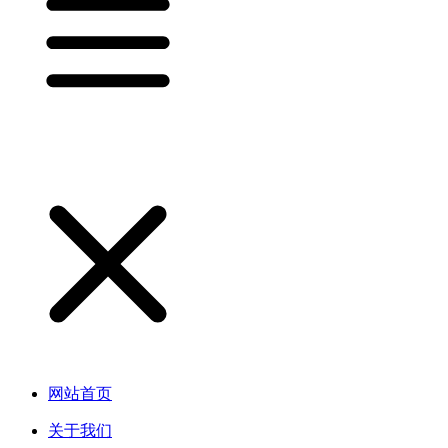
网站首页
关于我们