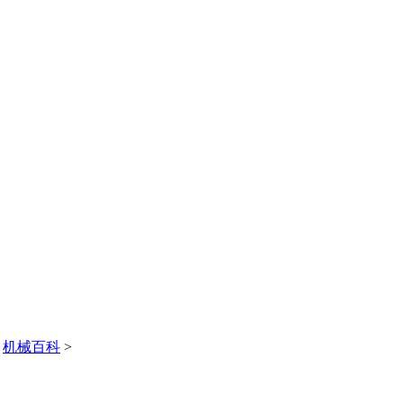
>
机械百科
>