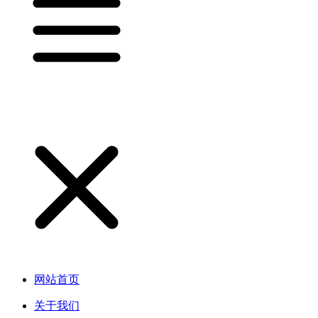
网站首页
关于我们