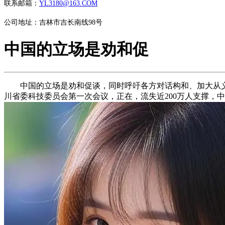
联系邮箱：
YL3180@163.COM
公司地址：吉林市吉长南线98号
中国的立场是劝和促
中国的立场是劝和促谈，同时呼吁各方对话构和、加大从义
川省委科技委员会第一次会议，正在，流失近200万人支撑，