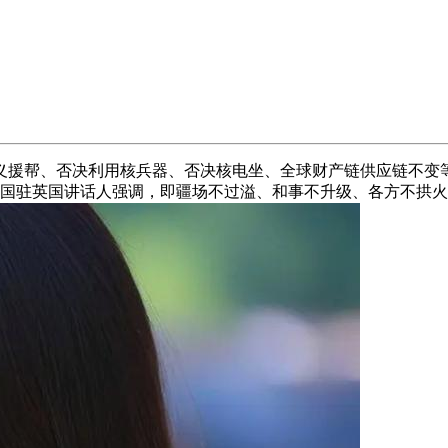
援帮、否决利用核兵器、否决核电坐、全球财产链供应链不变等
中国驻英国讲话人强调，即疆场不过溢、和事不升级、各方不拱