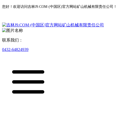
您好！欢迎访问吉林J9.COM·(中国区)官方网站矿山机械有限责任公司！
联系我们：
0432-64824939