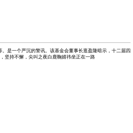
。是一个严沉的警讯。该基金会董事长逛盈隆暗示，十二届四
火，坚持不懈，尖叫之夜白鹿鞠婧祎坐正在一路