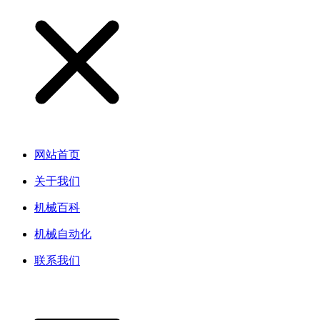
网站首页
关于我们
机械百科
机械自动化
联系我们