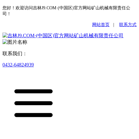
您好！欢迎访问吉林J9.COM·(中国区)官方网站矿山机械有限责任公
司！
网站首页
|
联系方式
联系我们：
0432-64824939