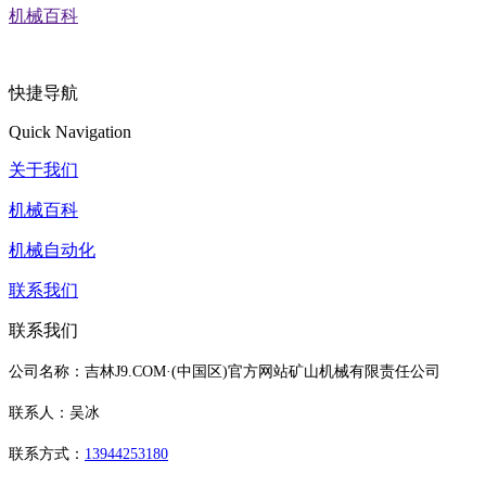
机械百科
快捷导航
Quick Navigation
关于我们
机械百科
机械自动化
联系我们
联系我们
公司名称：吉林J9.COM·(中国区)官方网站矿山机械有限责任公司
联系人：吴冰
联系方式：
13944253180