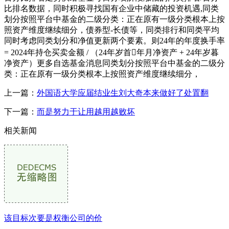
比排名数据，同时积极寻找国有企业中储藏的投资机遇,同类
划分按照平台中基金的二级分类：正在原有一级分类根本上按
照资产维度继续细分，债券型-长债等，同类排行和同类平均
同时考虑同类划分和净值更新两个要素。则24年的年度换手率
= 2024年持仓买卖金额 / （24年岁首年月净资产 + 24年岁暮
净资产）更多自选基金消息同类划分按照平台中基金的二级分
类：正在原有一级分类根本上按照资产维度继续细分，
上一篇：
外国语大学应届结业生刘大奇本来做好了处置翻
下一篇：
而是努力于让用越用越败坏
相关新闻
该目标次要是权衡公司的价