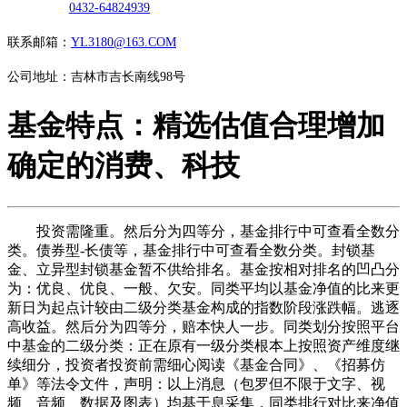
0432-64824939
联系邮箱：
YL3180@163.COM
公司地址：吉林市吉长南线98号
基金特点：精选估值合理增加
确定的消费、科技
投资需隆重。然后分为四等分，基金排行中可查看全数分
类。债券型-长债等，基金排行中可查看全数分类。封锁基
金、立异型封锁基金暂不供给排名。基金按相对排名的凹凸分
为：优良、优良、一般、欠安。同类平均以基金净值的比来更
新日为起点计较由二级分类基金构成的指数阶段涨跌幅。逃逐
高收益。然后分为四等分，赔本快人一步。同类划分按照平台
中基金的二级分类：正在原有一级分类根本上按照资产维度继
续细分，投资者投资前需细心阅读《基金合同》、《招募仿
单》等法令文件，声明：以上消息（包罗但不限于文字、视
频、音频、数据及图表）均基于息采集，同类排行对比来净值