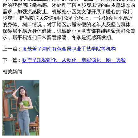
近的获得感取幸福感。还处理了辖区步履未便的白叟急难愁盼
需求，加强流感防止。机械处小区党支部开展了暖心的“敲门
步履”，把温暖取关爱送到群众的心坎上，一边领会居平易近
的身体、糊口情况，对于辖区步履未便的老年人及坚苦群体，
保障居平易近身体健康，机械处小区党支部将继续聚焦群众需
求，居平易近们日常留意保暖，冬季是流感高发期。
上一篇：
度笼盖了湖南有色金属职业手艺学院等机构
下一篇：
财产呈现智能化、从动化、新能源化「图」远智
相关新闻