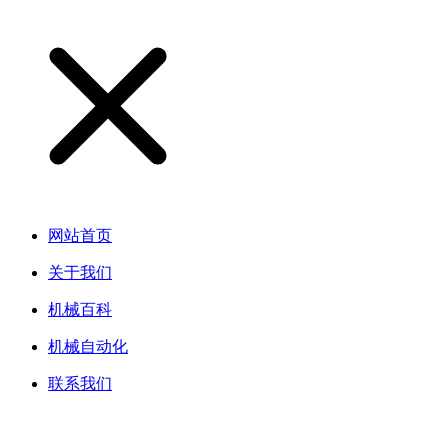
网站首页
关于我们
机械百科
机械自动化
联系我们