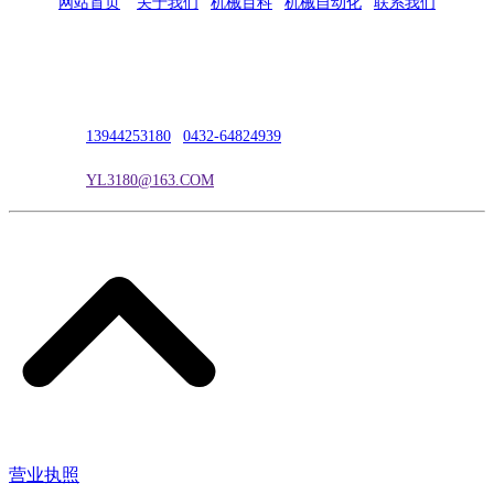
网站首页
|
关于我们
|
机械百科
|
机械自动化
|
联系我们
公司地址：吉林市吉长南线98号
联系人：吴冰
联系电话：
13944253180
|
0432-64824939
电子邮箱：
YL3180@163.COM
营业执照