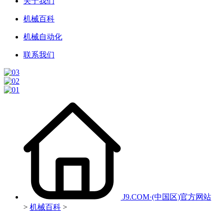
关于我们
机械百科
机械自动化
联系我们
J9.COM·(中国区)官方网站
>
机械百科
>