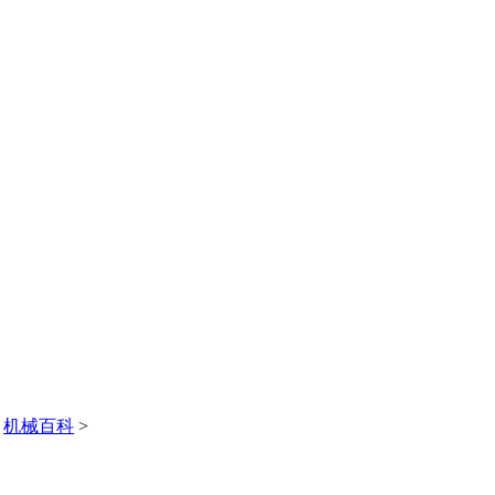
>
机械百科
>