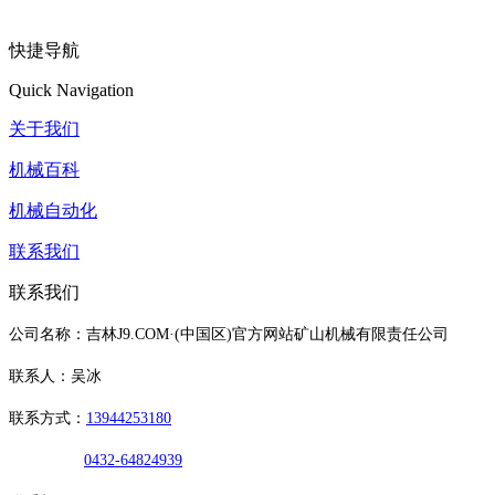
快捷导航
Quick Navigation
关于我们
机械百科
机械自动化
联系我们
联系我们
公司名称：吉林J9.COM·(中国区)官方网站矿山机械有限责任公司
联系人：吴冰
联系方式：
13944253180
0432-64824939