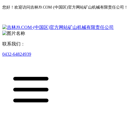
您好！欢迎访问吉林J9.COM·(中国区)官方网站矿山机械有限责任公司！
联系我们：
0432-64824939