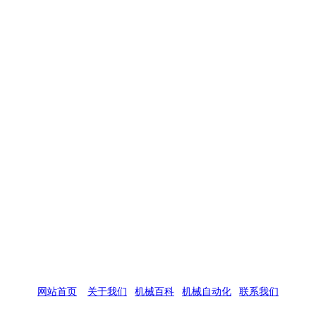
网站首页
|
关于我们
|
机械百科
|
机械自动化
|
联系我们