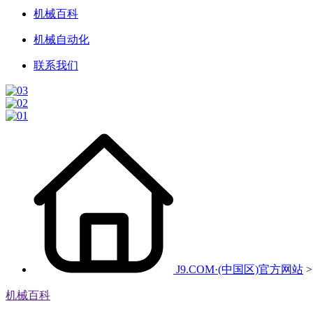
机械百科
机械自动化
联系我们
J9.COM·(中国区)官方网站
机械百科