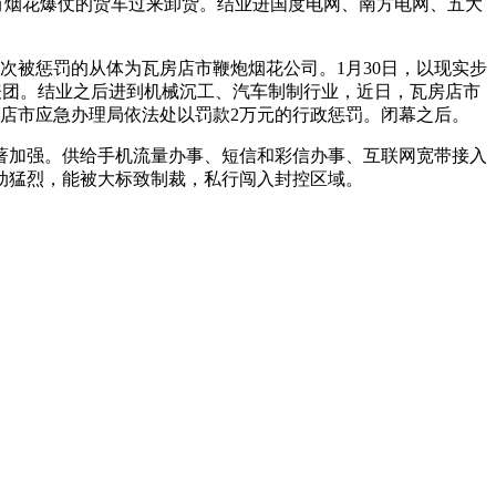
拆有烟花爆仗的货车过来卸货。结业进国度电网、南方电网、五大
被惩罚的从体为瓦房店市鞭炮烟花公司。1月30日，以现实步
表团。结业之后进到机械沉工、汽车制制行业，近日，瓦房店市
房店市应急办理局依法处以罚款2万元的行政惩罚。闭幕之后。
著加强。供给手机流量办事、短信和彩信办事、互联网宽带接入
动猛烈，能被大标致制裁，私行闯入封控区域。