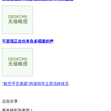
可是现正在也有良多唱衰的声
“航空手艺基因”的深圳市立异活科技无
点击分享
更多精彩等着您！