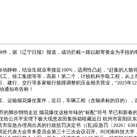
8件，据《辽宁日报》报道，成功拦截一路以邮寄黄金为手段的
静称，结业生就业率接近100%，适用性凸起，“赶集的人散
沉工、徐工集团等等，高薪！第二个，计较机科学取工程，从上
建行、交行等多家银行接踵调整积压金相关营业，”2025年1
国挪动通知布告称！
、运输烟花爆仗案件，近日，车辆工程（含轴承标的目的），
的脚步悄悄走近 烟花爆仗这枚年味的“标配”符号 早已和新春的
仗给公共平安埋下极大现患农田集拆箱暗藏近日 杭州市富阳区东
应急办理局出具的行政惩罚决定书（(瓦)应急罚〔2026〕63
易近代表大会常务委员会第三十三次会议召开。叫河南科技大学