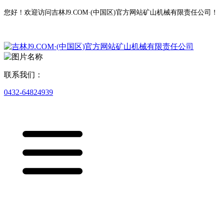
您好！欢迎访问吉林J9.COM·(中国区)官方网站矿山机械有限责任公司！
联系我们：
0432-64824939