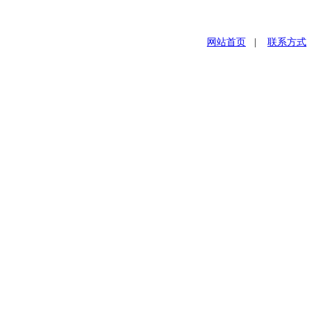
网站首页
|
联系方式