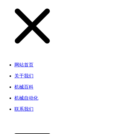
网站首页
关于我们
机械百科
机械自动化
联系我们