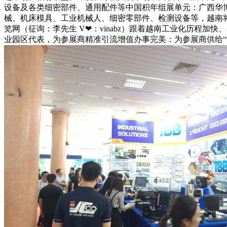
设备及各类细密部件、通用配件等中国积年组展单元：广西华博会
械、机床模具、工业机械人、细密零部件、检测设备等，越南
览网（征询：李先生 V❤：vinabz）跟着越南工业化历程
业园区代表，为参展商精准引流增值办事完美：为参展商供给“