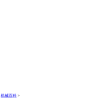
>
机械百科
>