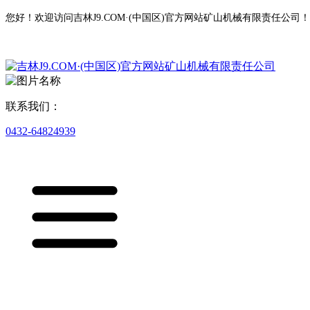
您好！欢迎访问吉林J9.COM·(中国区)官方网站矿山机械有限责任公司！
联系我们：
0432-64824939