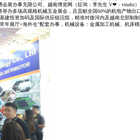
展办事无限公司、越南博览网（征询：李先生 V❤：vinab
将举办多场高规格机械五金展会，且贡献全国60%的机电产物出
加快、基建投资加码及国际供应链沉组，精准对接河内及越南北部
常年展厅+海外仓”配套办事，机械设备：金属加工机械、机床