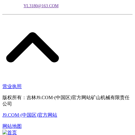
电子邮箱：
YL3180@163.COM
营业执照
版权所有：吉林J9.COM·(中国区)官方网站矿山机械有限责任
公司
J9.COM·(中国区)官方网站
网站地图