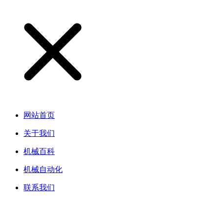
网站首页
关于我们
机械百科
机械自动化
联系我们