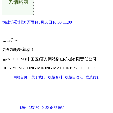
为政策盈利送刃而解5月30日10:00-11:00
点击分享
更多精彩等着您！
吉林J9.COM·(中国区)官方网站矿山机械有限责任公司
JILIN YONGLONG MINING MACHINERY CO., LTD.
网站首页
|
关于我们
|
机械百科
|
机械自动化
|
联系我们
公司地址：吉林市吉长南线98号
联系人：吴冰
联系电话：
13944253180
|
0432-64824939