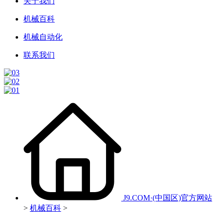
关于我们
机械百科
机械自动化
联系我们
J9.COM·(中国区)官方网站
>
机械百科
>