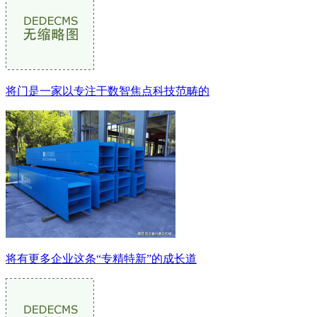
将门是一家以专注于数智焦点科技范畴的
将有更多企业这条“专精特新”的成长道