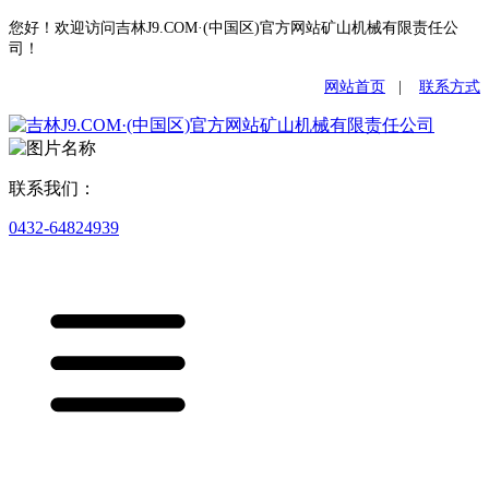
您好！欢迎访问吉林J9.COM·(中国区)官方网站矿山机械有限责任公
司！
网站首页
|
联系方式
联系我们：
0432-64824939